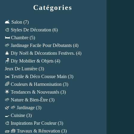
Catégories
🛋️ Salon
(7)
🎨 Styles De Décoration
(6)
🛏️ Chambre
(5)
🌱 Jardinage Facile Pour Débutants
(4)
🎄 Diy Noël & Décorations Festives.
(4)
🪑 Diy Mobilier & Objets
(4)
Jeux De Lumière
(3)
✂️ Textile & Déco Cousue Main
(3)
🌈 Couleurs & Harmonisation
(3)
🌟 Tendances & Nouveautés
(3)
🌱 Nature & Bien-Être
(3)
🌿 🌱 Jardinage
(3)
🍳 Cuisine
(3)
🎨 Inspirations Par Couleur
(3)
🧱 🧰 Travaux & Rénovation
(3)