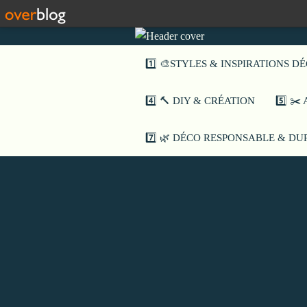
1️⃣ 🎨STYLES & INSPIRATIONS D
4️⃣ 🔨 DIY & CRÉATION
5️⃣ ✂
7️⃣ 🌿 DÉCO RESPONSABLE & D