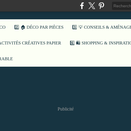
ÉCO
2️⃣ 🏠 DÉCO PAR PIÈCES
3️⃣ 💡 CONSEILS & AMÉNA
️ ACTIVITÉS CRÉATIVES PAPIER
6️⃣ 🛍️ SHOPPING & INSPIRAT
URABLE
Publicité