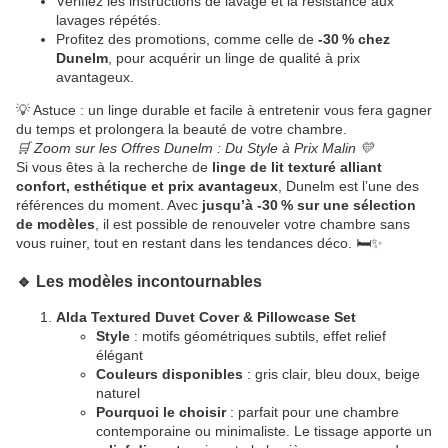
Vérifiez les instructions de lavage et la résistance aux
lavages répétés.
Profitez des promotions, comme celle de
-30 % chez
Dunelm
, pour acquérir un linge de qualité à prix
avantageux.
💡 Astuce : un linge durable et facile à entretenir vous fera gagner
du temps et prolongera la beauté de votre chambre.
🛒 Zoom sur les Offres Dunelm : Du Style à Prix Malin 💛
Si vous êtes à la recherche de
linge de lit texturé alliant
confort, esthétique et prix avantageux
, Dunelm est l’une des
références du moment. Avec
jusqu’à -30 % sur une sélection
de modèles
, il est possible de renouveler votre chambre sans
vous ruiner, tout en restant dans les tendances déco. 🛏️✨
🔹 Les modèles incontournables
Alda Textured Duvet Cover & Pillowcase Set
Style
: motifs géométriques subtils, effet relief
élégant
Couleurs disponibles
: gris clair, bleu doux, beige
naturel
Pourquoi le choisir
: parfait pour une chambre
contemporaine ou minimaliste. Le tissage apporte un