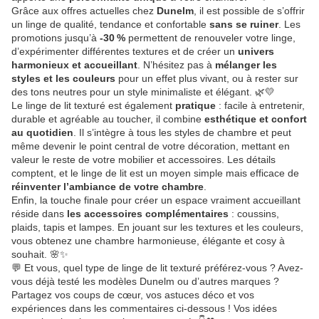
Grâce aux offres actuelles chez
Dunelm
, il est possible de s’offrir
un linge de qualité, tendance et confortable
sans se ruiner
. Les
promotions jusqu’à
-30 %
permettent de renouveler votre linge,
d’expérimenter différentes textures et de créer un
univers
harmonieux et accueillant
. N’hésitez pas à
mélanger les
styles et les couleurs
pour un effet plus vivant, ou à rester sur
des tons neutres pour un style minimaliste et élégant. 🌿💛
Le linge de lit texturé est également
pratique
: facile à entretenir,
durable et agréable au toucher, il combine
esthétique et confort
au quotidien
. Il s’intègre à tous les styles de chambre et peut
même devenir le point central de votre décoration, mettant en
valeur le reste de votre mobilier et accessoires. Les détails
comptent, et le linge de lit est un moyen simple mais efficace de
réinventer l’ambiance de votre chambre
.
Enfin, la touche finale pour créer un espace vraiment accueillant
réside dans
les accessoires complémentaires
: coussins,
plaids, tapis et lampes. En jouant sur les textures et les couleurs,
vous obtenez une chambre harmonieuse, élégante et cosy à
souhait. 🌸✨
💬 Et vous, quel type de linge de lit texturé préférez-vous ? Avez-
vous déjà testé les modèles Dunelm ou d’autres marques ?
Partagez vos coups de cœur, vos astuces déco et vos
expériences dans les commentaires ci-dessous ! Vos idées