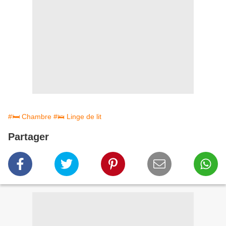
#🛏️ Chambre
#🛌 Linge de lit
Partager