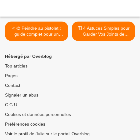
< 🎨 Peindre au pistolet :
🪟 4 Astuces Simples pour
guide complet pour un
Garder Vos Joints de
rendu parfait ✨
Fenêtre Souples et
Durables >
Hébergé par Overblog
Top articles
Pages
Contact
Signaler un abus
C.G.U.
Cookies et données personnelles
Préférences cookies
Voir le profil de Julie sur le portail Overblog