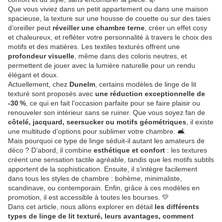
Que vous viviez dans un petit appartement ou dans une maison
spacieuse, la texture sur une housse de couette ou sur des taies
d’oreiller peut
réveiller une chambre terne
, créer un effet cosy
et chaleureux, et refléter votre personnalité à travers le choix des
motifs et des matières. Les textiles texturés offrent une
profondeur visuelle
, même dans des coloris neutres, et
permettent de jouer avec la lumière naturelle pour un rendu
élégant et doux.
Actuellement, chez
Dunelm
, certains modèles de linge de lit
texturé sont proposés avec
une réduction exceptionnelle de
-30 %
, ce qui en fait l’occasion parfaite pour se faire plaisir ou
renouveler son intérieur sans se ruiner. Que vous soyez fan de
côtelé, jacquard, seersucker ou motifs géométriques
, il existe
une multitude d’options pour sublimer votre chambre. 🛋️
Mais pourquoi ce type de linge séduit-il autant les amateurs de
déco ? D’abord, il combine
esthétique et confort
: les textures
créent une sensation tactile agréable, tandis que les motifs subtils
apportent de la sophistication. Ensuite, il s’intègre facilement
dans tous les styles de chambre : bohème, minimaliste,
scandinave, ou contemporain. Enfin, grâce à ces modèles en
promotion, il est accessible à toutes les bourses. 💛
Dans cet article, nous allons explorer en détail
les différents
types de linge de lit texturé, leurs avantages, comment