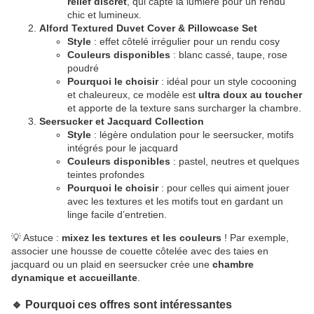
relief discret
, qui capte la lumière pour un rendu
chic et lumineux.
Alford Textured Duvet Cover & Pillowcase Set
Style
: effet côtelé irrégulier pour un rendu cosy
Couleurs disponibles
: blanc cassé, taupe, rose
poudré
Pourquoi le choisir
: idéal pour un style cocooning
et chaleureux, ce modèle est
ultra doux au toucher
et apporte de la texture sans surcharger la chambre.
Seersucker et Jacquard Collection
Style
: légère ondulation pour le seersucker, motifs
intégrés pour le jacquard
Couleurs disponibles
: pastel, neutres et quelques
teintes profondes
Pourquoi le choisir
: pour celles qui aiment jouer
avec les textures et les motifs tout en gardant un
linge facile d’entretien.
💡 Astuce :
mixez les textures et les couleurs
! Par exemple,
associer une housse de couette côtelée avec des taies en
jacquard ou un plaid en seersucker crée une
chambre
dynamique et accueillante
.
🔹 Pourquoi ces offres sont intéressantes