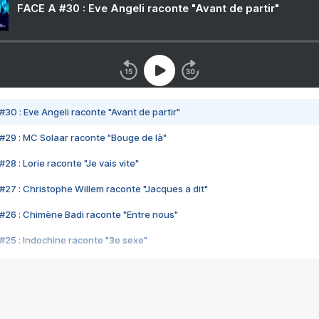
FACE A #30 : Eve Angeli raconte "Avant de partir"
#30 : Eve Angeli raconte "Avant de partir"
#29 : MC Solaar raconte "Bouge de là"
28 : Lorie raconte "Je vais vite"
#27 : Christophe Willem raconte "Jacques a dit"
#26 : Chimène Badi raconte "Entre nous"
#25 : Indochine raconte "3e sexe"
#24 : Zaho raconte "C'est chelou"
#23 : Patrick Bruel raconte "Au café des délices"
#22 : Kyo raconte "Le chemin"