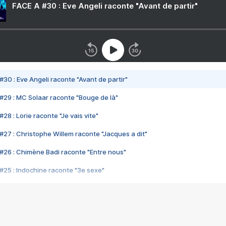
FACE A #30 : Eve Angeli raconte "Avant de partir"
#30 : Eve Angeli raconte "Avant de partir"
#29 : MC Solaar raconte "Bouge de là"
28 : Lorie raconte "Je vais vite"
#27 : Christophe Willem raconte "Jacques a dit"
#26 : Chimène Badi raconte "Entre nous"
#25 : Indochine raconte "3e sexe"
#24 : Zaho raconte "C'est chelou"
#23 : Patrick Bruel raconte "Au café des délices"
#22 : Kyo raconte "Le chemin"