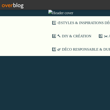
1️⃣ 🎨STYLES & INSPIRATIONS D
4️⃣ 🔨 DIY & CRÉATION
5️⃣ ✂
7️⃣ 🌿 DÉCO RESPONSABLE & D