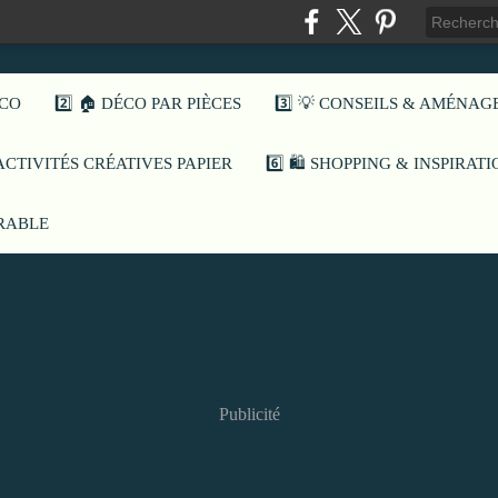
ÉCO
2️⃣ 🏠 DÉCO PAR PIÈCES
3️⃣ 💡 CONSEILS & AMÉNA
️ ACTIVITÉS CRÉATIVES PAPIER
6️⃣ 🛍️ SHOPPING & INSPIRAT
URABLE
Publicité