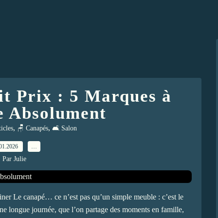
it Prix : 5 Marques à
e Absolument
,
,
ticles
🪑 Canapés
🛋️ Salon
01.2026
…
Par Julie
iner Le canapé… ce n’est pas qu’un simple meuble : c’est le
une longue journée, que l’on partage des moments en famille,