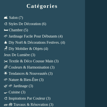
Catégories
🛋️ Salon
(7)
🎨 Styles De Décoration
(6)
🛏️ Chambre
(5)
🌱 Jardinage Facile Pour Débutants
(4)
🎄 Diy Noël & Décorations Festives.
(4)
🪑 Diy Mobilier & Objets
(4)
Jeux De Lumière
(3)
✂️ Textile & Déco Cousue Main
(3)
🌈 Couleurs & Harmonisation
(3)
🌟 Tendances & Nouveautés
(3)
🌱 Nature & Bien-Être
(3)
🌿 🌱 Jardinage
(3)
🍳 Cuisine
(3)
🎨 Inspirations Par Couleur
(3)
🧱 🧰 Travaux & Rénovation
(3)