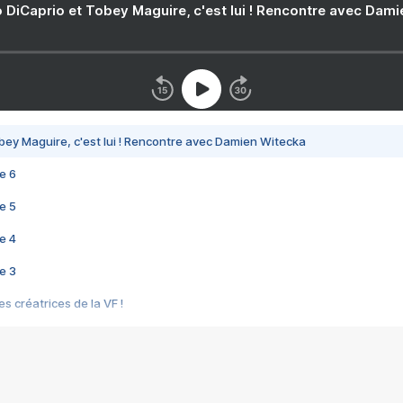
 DiCaprio et Tobey Maguire, c'est lui ! Rencontre avec Dam
bey Maguire, c'est lui ! Rencontre avec Damien Witecka
e 6
e 5
e 4
e 3
s créatrices de la VF !
e 2
e 1
e Mektoub My Love arrive enfin ! Rencontre avec Shaïn Boumedine et Sal