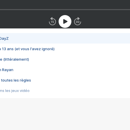
 DayZ
 a 13 ans (et vous l'avez ignoré)
e (littéralement)
im Rayan
 toutes les règles
s les jeux vidéo
us choquant de Rockstar ? - Le scandale BULLY
e plus moche de Steam
du RÊVE tourne au CAUCHEMAR