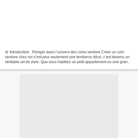
🌼 Introduction : Plonger dans l’univers des coins verdure Créer un coin
verdure chez soi n’est plus seulement une tendance déco, c’est devenu un
véritable art de vivre. Que vous habitiez un petit appartement ou une grande
maison, avoir un espace où la...