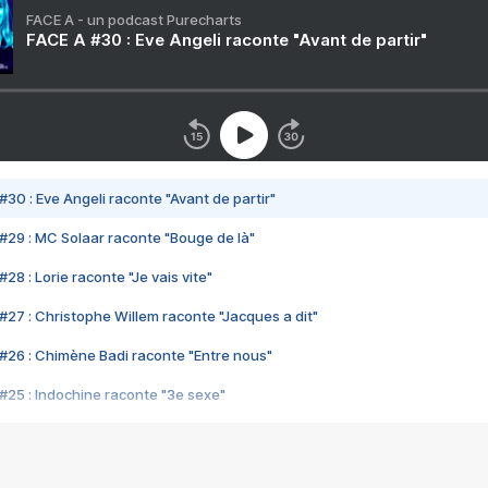
FACE A - un podcast Purecharts
FACE A #30 : Eve Angeli raconte "Avant de partir"
#30 : Eve Angeli raconte "Avant de partir"
#29 : MC Solaar raconte "Bouge de là"
28 : Lorie raconte "Je vais vite"
#27 : Christophe Willem raconte "Jacques a dit"
#26 : Chimène Badi raconte "Entre nous"
#25 : Indochine raconte "3e sexe"
#24 : Zaho raconte "C'est chelou"
#23 : Patrick Bruel raconte "Au café des délices"