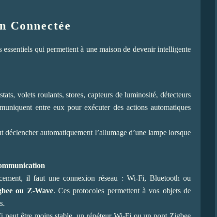
on Connectée
ts essentiels qui permettent à une maison de devenir intelligente
ats, volets roulants, stores, capteurs de luminosité, détecteurs
muniquent entre eux pour exécuter des actions automatiques
ut déclencher automatiquement l’allumage d’une lampe lorsque
 communication
cement, il faut une connexion réseau : Wi-Fi, Bluetooth ou
gbee ou Z-Wave
. Ces protocoles permettent à vos objets de
s.
i peut être moins stable, un répéteur Wi-Fi ou un pont Zigbee