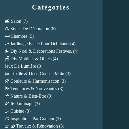
Catégories
🛋️ Salon
(7)
🎨 Styles De Décoration
(6)
🛏️ Chambre
(5)
🌱 Jardinage Facile Pour Débutants
(4)
🎄 Diy Noël & Décorations Festives.
(4)
🪑 Diy Mobilier & Objets
(4)
Jeux De Lumière
(3)
✂️ Textile & Déco Cousue Main
(3)
🌈 Couleurs & Harmonisation
(3)
🌟 Tendances & Nouveautés
(3)
🌱 Nature & Bien-Être
(3)
🌿 🌱 Jardinage
(3)
🍳 Cuisine
(3)
🎨 Inspirations Par Couleur
(3)
🧱 🧰 Travaux & Rénovation
(3)