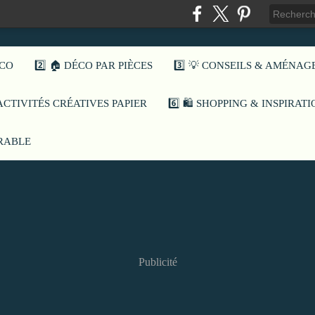
ÉCO
2️⃣ 🏠 DÉCO PAR PIÈCES
3️⃣ 💡 CONSEILS & AMÉNA
️ ACTIVITÉS CRÉATIVES PAPIER
6️⃣ 🛍️ SHOPPING & INSPIRAT
URABLE
Publicité