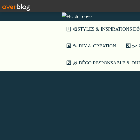
1️⃣ 🎨STYLES & INSPIRATIONS D
4️⃣ 🔨 DIY & CRÉATION
5️⃣ ✂
7️⃣ 🌿 DÉCO RESPONSABLE & D