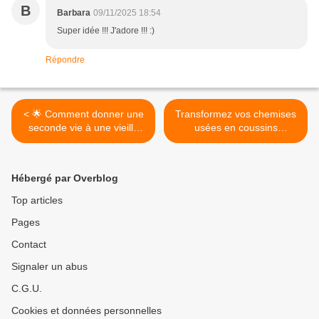
B
Barbara
09/11/2025 18:54
Super idée !!! J'adore !!! :)
Répondre
< 🌟 Comment donner une
Transformez vos chemises
seconde vie à une vieille
usées en coussins
commode avec de la
originaux : Tuto déco et DIY
peinture : Le guide complet
facile ! 🌟🧵 >
et détaillé ! 🎨
Hébergé par Overblog
Top articles
Pages
Contact
Signaler un abus
C.G.U.
Cookies et données personnelles