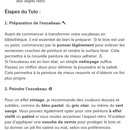
des objets rétro
Étapes du Tuto :
1.
Préparation de l'escabeau
🔨
Avant de commencer à transformer votre escabeau en
bibliothèque, il est essentiel de bien le préparer. Si le bois est usé
ou peint, commencez par le
poncer légèrement
pour enlever les
anciennes couches de peinture et rendre la surface lisse. Cela
permettra à la nouvelle peinture de mieux adhérer. 💪
Si l'escabeau est en bon état, un simple
nettoyage
suffira.
Passez un chiffon doux pour éliminer la poussière et la saleté.
Cela permettra à la peinture de mieux ressortir et d’obtenir un fini
plus propre.
2.
Peindre l’escabeau
🎨
Pour un effet
vintage
, je recommande des couleurs douces et
subtiles, comme du
bleu pastel
, du
gris clair
, ou même du
vert
sauge
. Vous pouvez également opter pour une peinture
à effet
vieilli
ou
patiné
si vous voulez accentuer l’aspect rétro. N’oubliez
pas d’appliquer une
couche de vernis
pour protéger le bois et
lui donner un joli fini satiné ou mat, selon vos préférences.