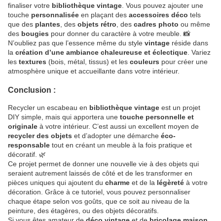
finaliser votre
bibliothèque vintage
. Vous pouvez ajouter une
touche
personnalisée
en plaçant des
accessoires déco
tels
que des
plantes
, des
objets rétro
, des
cadres photo
ou même
des
bougies
pour donner du caractère à votre meuble. 📸
N’oubliez pas que l’essence même du style
vintage
réside dans
la
création d’une ambiance chaleureuse et éclectique
. Variez
les
textures
(bois, métal, tissus) et les
couleurs
pour créer une
atmosphère unique et accueillante dans votre intérieur.
Conclusion :
Recycler un escabeau en
bibliothèque vintage
est un projet
DIY simple, mais qui apportera une
touche personnelle et
originale
à votre intérieur. C’est aussi un excellent moyen de
recycler des objets
et d’adopter une démarche
éco-
responsable
tout en créant un meuble à la fois pratique et
décoratif. 🌿
Ce projet permet de donner une nouvelle vie à des objets qui
seraient autrement laissés de côté et de les transformer en
pièces uniques qui ajoutent du
charme
et de la
légèreté
à votre
décoration. Grâce à ce tutoriel, vous pouvez personnaliser
chaque étape selon vos goûts, que ce soit au niveau de la
peinture, des étagères, ou des objets décoratifs.
Si vous êtes amateur de
déco vintage
et de
bricolage maison
,