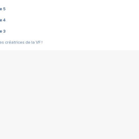
e 5
e 4
e 3
s créatrices de la VF !
e 2
e 1
e Mektoub My Love arrive enfin ! Rencontre avec Shaïn Boumedine et Sal
i : après Toni en famille
elle réalise le bouleversant Dites lui que je l'aime
ais ! Rencontre autour de Vie privée de Rebecca Zlotowski
 de Marguerite, Grave... Rencontre avec Ella Rumpf
 Les Rêveurs, un film intime sur la santé mentale