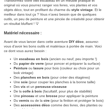
Transformez votre vieil escabeau en un meuble pratique et
original où vous pourrez ranger vos livres, vos plantes et vos
objets déco, tout en profitant du charme du
style vintage
. Et le
meilleur dans tout ça ? Vous n’avez besoin que de quelques
outils, un peu de peinture et une pincée de créativité pour obtenir
un résultat bluffant ! 💡
Matériel nécessaire :
Avant de vous lancer dans cette aventure
DIY déco
, assurez-
vous d’avoir les bons outils et matériaux à portée de main. Voici
ce dont vous aurez besoin :
Un
escabeau en bois
(ancien ou neuf, peu importe !)
Du
papier de verre
(pour poncer et préparer la surface)
Peinture
ou
lasure
pour bois (couleur au choix pour un
look vintage)
Des
planches en bois
(pour créer des étagères)
Une
scie
(pour couper les planches à la bonne taille)
Des
vis
et un
perceuse-visseuse
De la
colle à bois
(facultatif, pour plus de stabilité)
Une
pinceau
et une
brosse
pour appliquer la peinture
Du
vernis
ou de la
cire
(pour la finition et protéger le bois)
Des
accessoires déco
comme des livres, des plantes ou